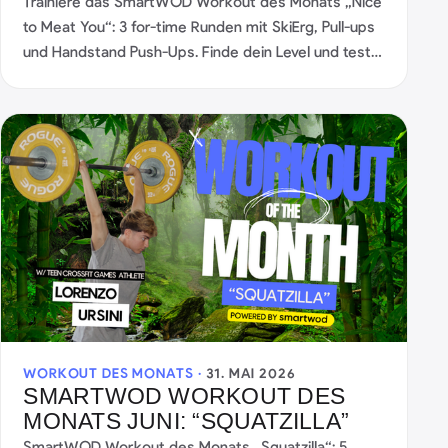
Trainiere das SmartWOD Workout des Monats „Nice
to Meat You“: 3 for-time Runden mit SkiErg, Pull-ups
und Handstand Push-Ups. Finde dein Level und teste
Zugkraft, Schulterkraft und Ausdauer.
WORKOUT DES MONATS ·
31. MAI 2026
SMARTWOD WORKOUT DES
MONATS JUNI: “SQUATZILLA”
SmartWOD Workout des Monats „Squatzilla“: 5